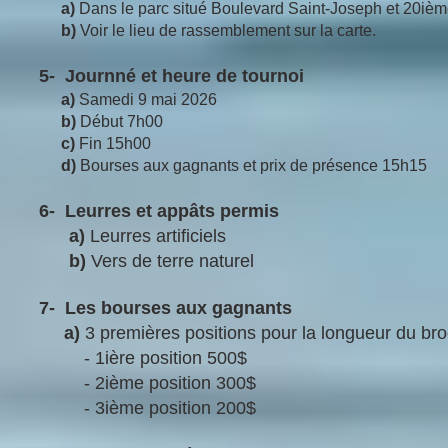
​ a)
Dans le parc situé Boulevard Saint-Joseph et 20ièm
​
b)
Voir le lieu de rassemblement sur la carte.
5- Journné et heure de tournoi
​ a)
Samedi 9 mai 2026
b)
Début 7h00
c)
Fin 15h00
d)
Bourses aux gagnants et prix de présence 15h15
6- Leurres et appâts permis
a)
Leurres artificiels
b)
Vers de terre naturel
7- Les bourses aux gagnants
a)
3 premières positions pour la longueur du br
- 1ière position 500$
- 2ième position 300$
- 3ième position 200$