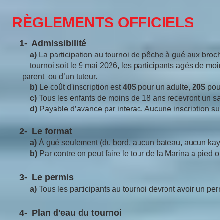
RÈGLEMENTS OFFICIELS
1- Admissibilité
a)
La participation au tournoi de pêche à gué aux br
tournoi,soit le 9 mai 2026, les participants agés de m
parent ou d’un tuteur.
b)
Le coût d'inscription est
40$
pour un adulte,
20$
pou
c)
Tous les enfants de moins de 18 ans recevront un s
d)
Payable d’avance par interac. Aucune inscription su
2- Le format
a)
À gué seulement (du bord, aucun bateau, aucun kayak
b)
Par contre on peut faire le tour de la Marina à pied o
3- Le permis
a)
Tous les participants au tournoi devront avoir un perm
4- Plan d'eau du tournoi