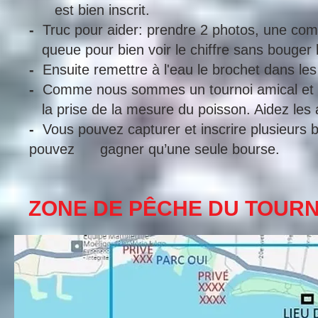
est bien inscrit.
-
Truc pour aider: prendre 2 photos, une c
queue pour bien voir le chiffre sans bouger 
-
Ensuite remettre à l'eau le brochet dans les 
-
Comme nous sommes un tournoi amical et ama
la prise de la mesure du poisson. Aidez les 
-
Vous pouvez capturer et inscrire plusieurs b
pouvez gagner qu’une seule bourse.
ZONE DE PÊCHE DU TOURN