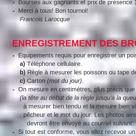
-
Bourses aux gagnants et prix de présence
-
Merci à tous! Bon tournoi!
Francois Larocque
ENREGISTREMENT DES BR
-
Equipements requis pour enregistrer un poi
a)
Téléphone cellulaire.
b)
Règle à mesurer les poissons ou tape de
c)
Carton
(mot du jour)
.
-
On mesure en centimètres, plus précis que 
(la tête au début de la règle jusqu’à la que
à mesurer bien tendu et la mesure bien vi
pêcheur et le mot du jour. Les photos ain
devront être envoyé au courriel suivant:
-
Si tout est conforme, vous allez recevoir