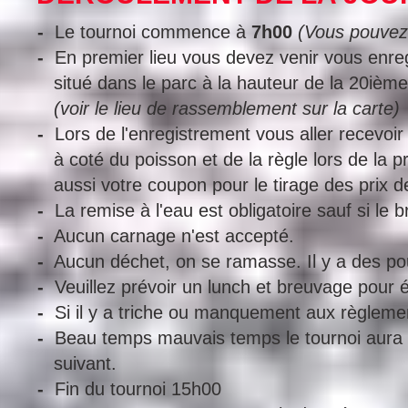
-
Le tournoi commence à
7h00
(Vous pouvez 
-
En premier lieu vous devez venir vous enre
situé dans le parc à la hauteur de la 20ièm
(voir le lieu de
rassemblement sur la carte)
-
Lors de l'enregistrement vous aller recevoir
à coté du poisson et de la règle lors de la p
aussi votre coupon pour le tirage des prix d
-
La remise à l'eau est obligatoire sauf si le b
-
Aucun carnage n'est accepté.
-
Aucun déchet, on se ramasse. Il y a des pou
-
Veuillez prévoir un lunch et breuvage pour év
-
Si il y a triche ou manquement aux règlement
-
Beau temps mauvais temps le tournoi aura 
suivant.
-
Fin du tournoi 15h00