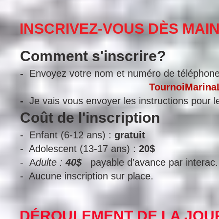
INSCRIVEZ-VOUS DÈS MAI
Comment s'inscrire?
-
Envoyez votre nom et numéro de téléphone a
TournoiMarina
-
Je vais vous envoyer les instructions pour le
Coût de l'inscription
​- Enfant (6-12 ans) :
gratuit
- Adolescent (13-17 ans) :
20$
-
A
dulte :
40$
payable d’avance par interac
-
Aucune inscription sur place.
DÉROULEMENT DE LA JOU