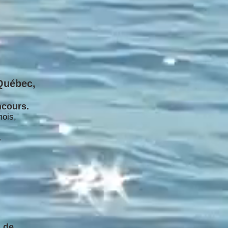
Québec,
ncours.
mois,
.
) de