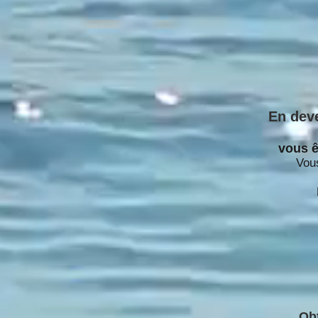
En dev
vous 
Vous
Obt