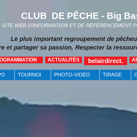
CLUB DE PÊCHE - Big Ba
SITE WEB D'INFORMATION ET DE RÉFÉRENCEMENT 
Le plus important regroupement de pêcheu
re et partager sa passion, Respecter la ressourc
ROGRAMMATION
ACTUALITÉS
A
belairdirect.
PO
TOURNOI
PHOTO-VIDÉO
TIRAGE