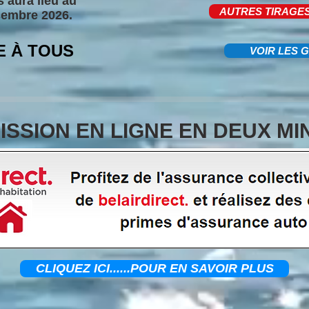
 aura lieu au
AUTRES TIRAGE
cembre 2026.
 À TOUS
VOIR LES 
ISSION EN LIGNE EN DEUX MI
CLIQUEZ ICI......POUR EN SAVOIR PLUS