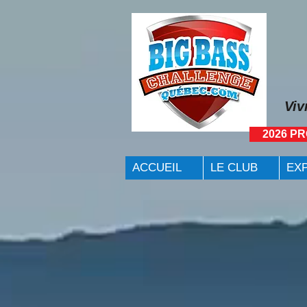
Viv
2026 P
ACCUEIL
LE CLUB
EX