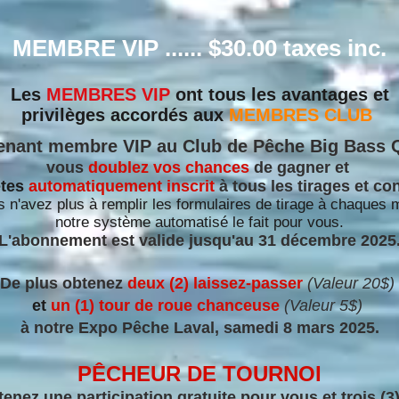
MEMBRE VIP ...... $30.00 taxes inc.
Les
MEMBRES VIP
ont tous les avantages et
privilèges accordés aux
MEMBRES CLUB
enant membre VIP au Club de Pêche Big Bass 
vous
doublez vos chances
de gagner et
êtes
automatiquement inscrit
à tous les tirages et co
 n'avez plus à remplir les formulaires de tirage à chaques 
notre système automatisé le fait pour vous.
L'abonnement est valide jusqu'au 31 décembre 2025
De plus obtenez
deux (2) laissez-passer
(Valeur 20$)
et
un (1) tour
de roue
chanceuse
(Valeur
5$)
à notre
Expo Pêche
Laval, samedi 8 mars
2025.
PÊCHEUR DE TOURNOI
enez une participation gratuite pour vous et trois (3