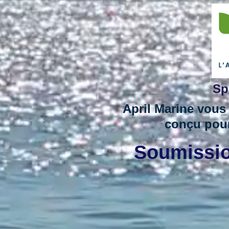
Sp
April Marine vous
conçu pou
Soumissio