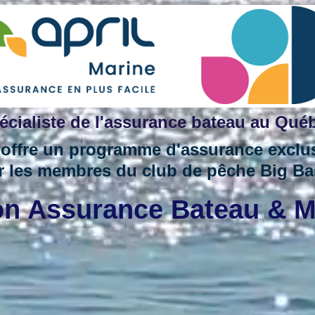
écialiste de l'assurance bateau au Qué
 offre un programme d'assurance exclus
r
les membres du club de pêche Big B
n Assurance Bateau & 