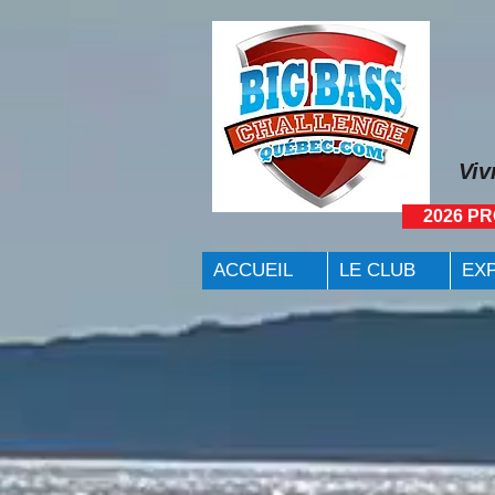
Viv
2026 P
ACCUEIL
LE CLUB
EX