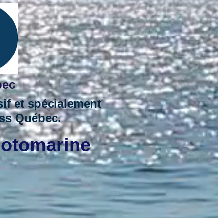
bec
if et spécialement
ass Québec.
Motomarine