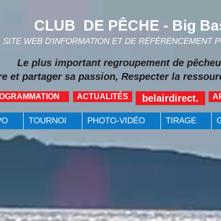
CLUB DE PÊCHE - Big Ba
SITE WEB D'INFORMATION ET DE RÉFÉRENCEMENT 
Le plus important regroupement de pêcheu
re et partager sa passion, Respecter la ressourc
ROGRAMMATION
ACTUALITÉS
A
belairdirect.
PO
TOURNOI
PHOTO-VIDÉO
TIRAGE