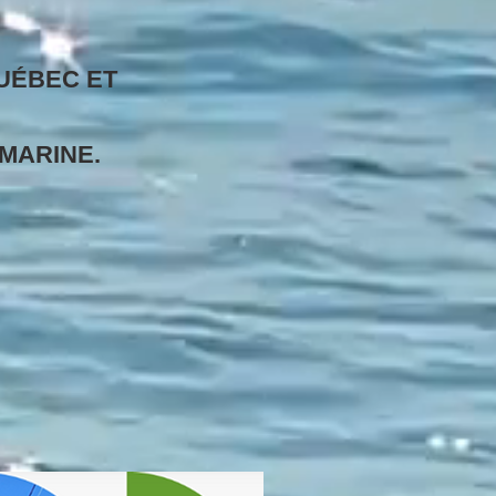
UÉBEC ET
MARINE.