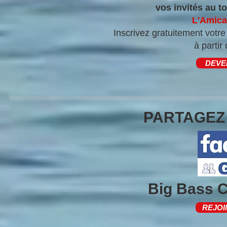
vos invités au to
L'Amica
Inscrivez gratuitement votr
à partir
DEVE
PARTAGEZ
Big Bass 
REJOI