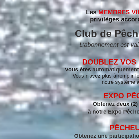
Les
MEMBRES V
privilèges acco
Club de Pêch
L'abonnement est val
DOUBLEZ VOS
Vous êtes
automatiquement i
Vous n'avez plus à remplir l
notre système a
EXPO PÊC
Obtenez
deux (2)
à notre
Expo Pêch
PÊCHEU
Obtenez une participation