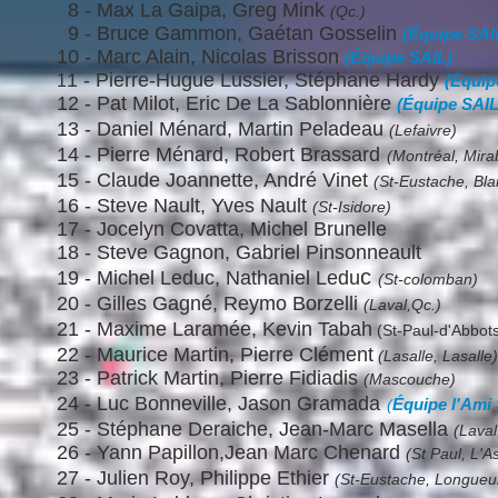
8
-
Max La Gaipa, Greg Mink
(Qc.)
9 - Bruce Gammon, Gaétan Gosselin
(Équipe SAI
10 - Marc Alain, Nicolas Brisson
(Équipe SAIL)
1 - Pierre-Hugue Lussier, Stéphane Hardy
1
(Équip
12 - Pat Milot, Eric De La Sablonnière
(Équipe SAIL
13 - Daniel Ménard, Martin Peladeau
(Lefaivre)
14 - Pierre Ménard, Robert Brassard
(Montréal, Mira
15 - Claude Joannette, André Vinet
(St-Eustache, Blai
16 - Steve Nault, Yves Nault
(St-Isidore)
17 - Jocelyn Covatta, Michel Brunelle
18 - Steve Gagnon, Gabriel Pinsonneault
c
19 - Michel Leduc, Nathaniel Ledu
(St-colomban)
20 - Gilles Gagné, Reymo Borzelli
(Laval,Qc.)
21 - Maxime Laramée, Kevin Tabah
(St-Paul-d'Abbot
22 - Maurice Martin, Pierre Clément
(Lasalle, Lasalle)
23 - Patrick Martin, Pierre Fidiadis
(Mascouche)
24 - Luc Bonneville, Jason Gramada
Équipe l'Ami 
(
25 - Stéphane Deraiche, Jean-Marc Masella
(Laval
26 - Yann Papillon,Jean Marc Chenard
(St Paul, L'
27 - Julien Roy, Philippe Ethier
(St-Eustache, Longueui