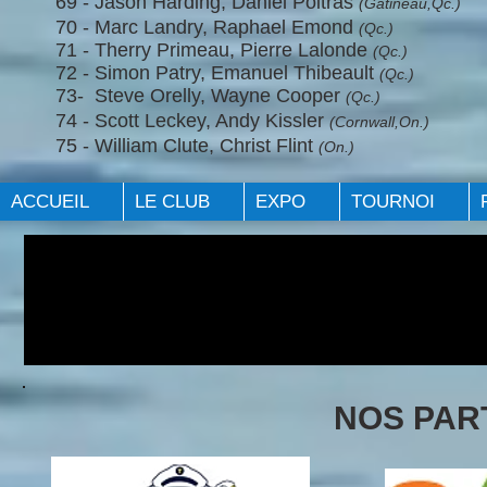
69 - Jason Harding, Daniel Poitras
(Gatineau,Qc.)
70 - Marc Landry,
Raphael Emond
(Qc.)
71 - Therry Primeau, Pierre Lalonde
(Qc.)
72 - Simon Patry, Emanuel Thibeault
(Qc.)
73- Steve Orelly, Wayne Cooper
(Qc.)
74 - Scott Leckey, Andy Kissler
(Cornwall,On.)
75 - William Clute, Christ Flint
(On.)
ACCUEIL
LE CLUB
EXPO
TOURNOI
NOS PAR