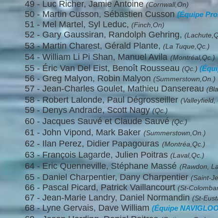
49 - Luc Richer,
Jamie Antoine
(Cornwall,On)
50 - Martin Cusson, Sébastien Cusson
(
Équipe Pro
51 - Mel Martel, Syl Leduc,
(Finch,On)
52 - Gary Gaussiran, Randolph Gehring,
(Lachute,Q
53 - Martin Charest, Gérald Plante,
(La Tuque,Qc.)
54 - William Li Pi Shan, Manuel Avila
(Montréal,Qc.)
55 - Éric Van Del Eist, Benoît Rousseau
(Équi
(Qc.)
56 - Greg Malyon, Robin Malyon
(Summerstown,On.)
57 - Jean-Charles Goulet, Mathieu Dansereau
(Bl
58 - Robert Lalonde, Paul Dégrosseiller
(Valleyfield,
59 -
Denys Andrade, Scott Nagy
(Qc.)
60 - Jacques Sauvé et Claude Sauvé
(Qc.)
61 - John Vipond, Mark Baker
(Summerstown,On.)
62 - Ilan Perez, Didier Papagouras
(Montréa,Qc.)
63 - François Lagarde, Julien Poitras
(Laval,Qc.)
64 - Eric Quenneville, Stéphane Massé
(Rawdon, La
65 - Daniel Charpentier, Dany Charpentier
(Saint-J
66 - Pascal Picard, Patrick Vaillancourt
(St-Colomban
67 - Jean-Marie Landry, Daniel Normandin
(St-Eus
68 - Lyne Gervais, Dave William
(Équipe NAVIGLOO