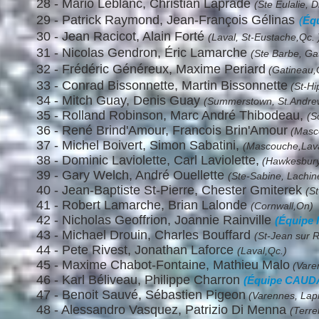
28 - Mario Leblanc, Christian Laprade
(Ste Eulalie, 
29 - Patrick Raymond, Jean-François Gélinas
(
Équ
30 - Jean Racicot, Alain Forté
(Laval, St-Eustache,Qc. 
31 - Nicolas Gendron, Éric Lamarche
(Ste Barbe, Ga
32 - Frédéric Généreux, Maxime Periard
(Gatineau,
33 - Conrad Bissonnette, Martin Bissonnette
(St-Hi
34 - Mitch Guay,
Denis Guay
(Summerstown, St.Andre
35 -
Rolland Robinson, Marc André Thibodeau,
(S
36 - René Brind'Amour, Francois Brin'Amour
(Masc
37 - Michel Boivert, Simon Sabatini,
(Mascouche,Lava
38 - Dominic Laviolette, Carl Laviolette,
(Hawkesbury,
39 - Gary Welch, André Ouellette
(Ste-Sabine, Lachin
40 - Jean-Baptiste St-Pierre, Chester Gmiterek
(S
41 - Robert Lamarche, Brian Lalonde
(Cornwall,On)
42 - Nicholas Geoffrion, Joannie Rainville
(Équipe 
43 - Michael Drouin, Charles Bouffard
(St-Jean sur R
44 - Pete Rivest, Jonathan Laforce
(Laval,Qc.)
45 - Maxime Chabot-Fontaine, Mathieu Malo
(Varen
46 - Karl Béliveau, Philippe Charron
(Équipe CAUD
47 - Benoit Sauvé, Sébastien Pigeon
(Varennes, Lapr
48 - Alessandro Vasquez, Patrizio Di Menna
(Terr