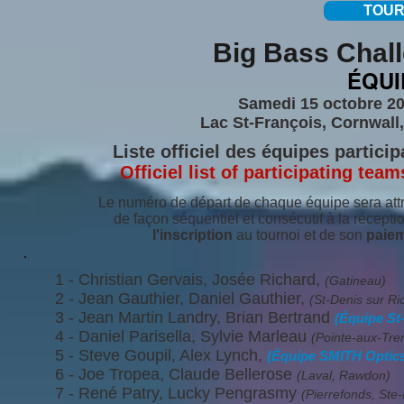
TOUR
Big Bass Chall
ÉQUI
Samedi 15 octobre 20
Lac St-François, Cornwall,
Liste officiel des équipes partici
Officiel list of participating tea
Le numéro de départ de chaque équipe sera att
de façon séquentiel et consécutif
à la récepti
l'inscription
au tournoi et de son
paie
1 - Christian Gervais, Josée Richard,
(Gatineau)
2 -
Jean Gauthier, Daniel Gauthier,
(St-Denis sur Ri
3 -
Jean Martin Landry, Brian Bertrand
(Équipe St
4 -
Daniel Parisella, Sylvie Marleau
(Pointe-aux-Tre
5 -
Steve Goupil, Alex Lynch
,
(Équipe SMITH Optic
6 -
Joe Tropea, Claude Bellerose
(Laval, Rawdon)
7 -
René Patry, Lucky Pengrasmy
(Pierrefonds, Ste-