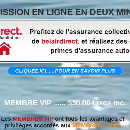
ISSION EN LIGNE EN DEUX MI
CLIQUEZ ICI......POUR EN SAVOIR PLUS
MEMBRE VIP ...... $30.00 taxes inc.
Les
MEMBRES VIP
ont tous les avantages et
privilèges accordés aux
MEMBRES CLUB