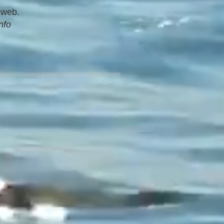
e web.
nfo