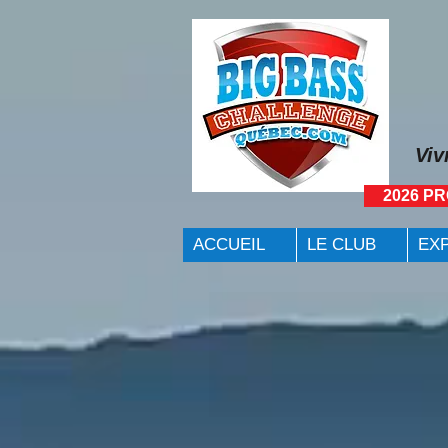
Viv
2026 P
ACCUEIL
LE CLUB
EX