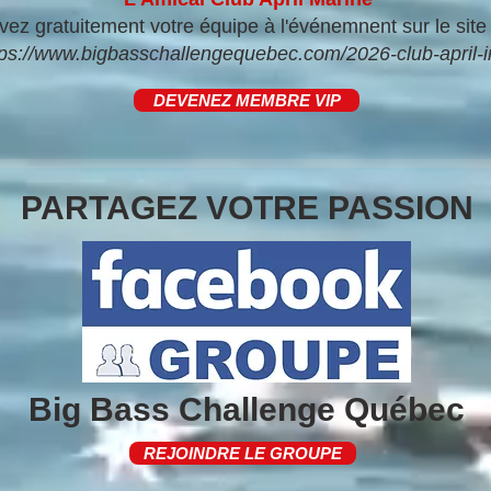
ivez gratuitement votre équipe à l'événemnent sur le sit
tps://www.bigbasschallengequebec.com/2026-club-april-i
DEVENEZ MEMBRE VIP
PARTAGEZ VOTRE PASSION
Big Bass Challenge Québec
REJOINDRE LE GROUPE