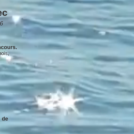
ec
6
R
ncours.
mois,
) de