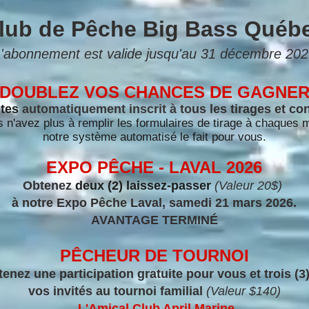
lub de Pêche Big Bass Québ
'abonnement est valide jusqu'au 31 décembre 202
DOUBLEZ VOS CHANCES DE GAGNE
tes
automatiquement inscrit à to
us les tirages et co
 n'avez plus à remplir les formulaires de tirage à chaques 
notre système automatisé le fait pour vous.
EXPO PÊCHE - LAVAL 2026
Obtenez
deux (2) laissez-passer
(Valeur 20$)
à notre
Expo Pêche
Laval, samedi 21 mars
2026.
AVANTAGE TERMINÉ
PÊCHEUR DE TOURNOI
enez une participation gratuite pour vous et trois (3
vos invités au tournoi familial
(Valeur $140)
L'Amical Club April Marine