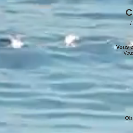
C
L
Vous ê
Vous
Obt