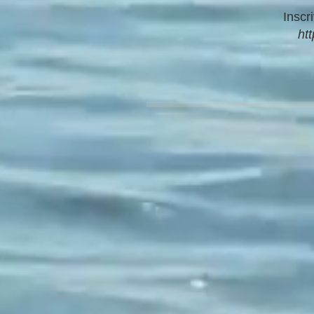
Inscr
ht