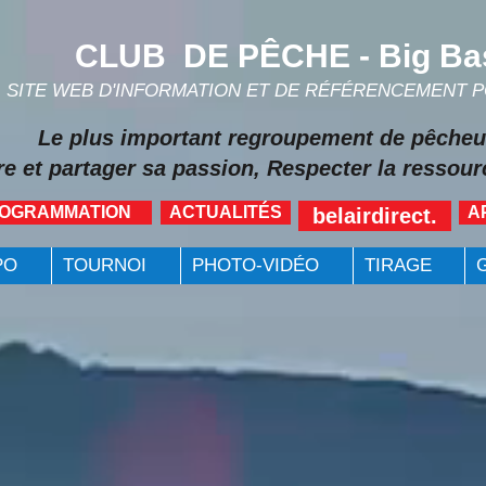
CLUB DE PÊCHE - Big Ba
SITE WEB D'INFORMATION ET DE RÉFÉRENCEMENT 
Le plus important regroupement de pêcheu
re et partager sa passion, Respecter la ressourc
ROGRAMMATION
ACTUALITÉS
A
belairdirect.
PO
TOURNOI
PHOTO-VIDÉO
TIRAGE