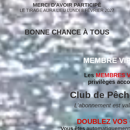
MERCI D'AVOIR PARTICIPÉ
LE TIRAGE AURA LIEU LUNDI 8 FÉVRIER 2027
BONNE CHANCE À TOUS
MEMBRE VIP ..
Les
MEMBRES 
privilèges acc
Club de Pêch
L'abonnement est val
DOUBLEZ VOS
Vous êtes
automatiquement i