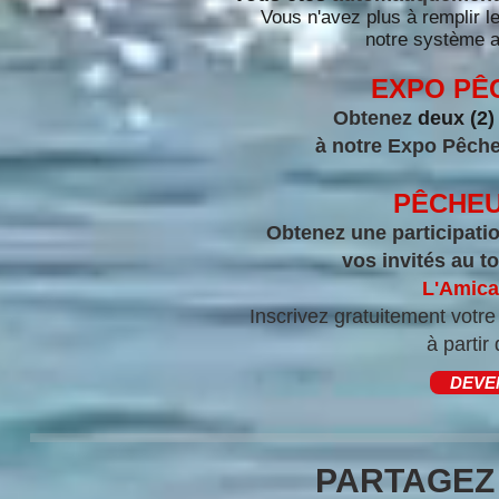
Vous n'avez plus à remplir l
notre système a
EXPO PÊC
Obtenez
deux (2)
à notre
Expo Pêch
PÊCHEU
Obtenez une participation
vos invités au to
L'Amica
Inscrivez gratuitement votr
à partir
DEVE
PARTAGEZ