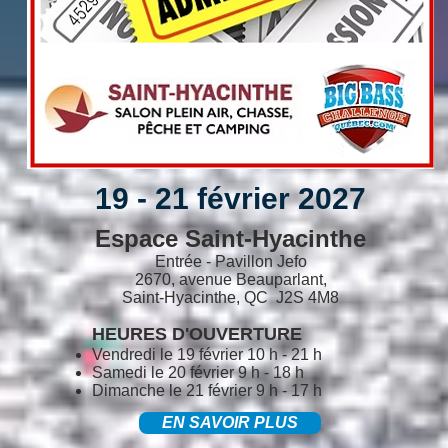
19 - 21 février 2027
Espace Saint-Hyacinthe
Entrée - Pavillon Jefo
2670, avenue Beauparlant,
Saint-Hyacinthe, QC J2S 4M8
HEURES D'OUVERTURE
Vendredi le 19 février 10 h - 21 h
Samedi le 20 février 9 h - 18 h
Dimanche le 21 février 9 h - 17 h
EN SAVOIR PLUS