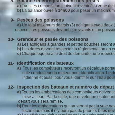
8- Balance et enregistrement des prises
a)
Tous les compétiteurs doivent revenir à la zone de 
b)
La balance ouvre à
14h00
pour peser un maximum d
9- Pesées des poissons
a)
Un total max
imum de trois (3) achigans et/ou d
espèce. Les poissons
devront
être vivants et un poisso
10- Grandeur et pesée des poissons
a)
Les achigans à grandes et petites bouches seront 
b)
Les dorés devront respecter la règlementation en c
c)
Chaque équipe a le droit de demander une repesée de
11- Identification des bateaux
a)
Tous les compétiteurs recevront un décalque portant
côté conducteur du moteur pour identification. Le décalqu
indienne et aussi pour vous identifier sur l’eau pour pr
12- Inspection des bateaux et numéro de départ
a)
Toutes les embarcations des compétiteurs doivent pa
mise à l’eau. Par la suite, une enveloppe contenant 
départ vous sera remise.
b)
Pour les embarcations qui arriveront par la voie navi
technique mais il n’y aura pas de priorité. Elles devro