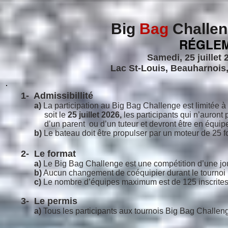
Big
Bag
Challen
RÉGLE
Samedi, 25 juillet 
Lac St-Louis, Beauharnois,
1- Admissibillité
a)
La participation au Big Bag Challenge est limitée à 
soit le
25 juillet
2026,
les participants qui n’auront 
d’un parent
ou d’un tuteur et devront être en équi
b)
Le bateau doit être propulser par un moteur de 25 fo
2- Le format
a)
Le Big Bag Challenge est une compétition d’une jo
b)
Aucun changement de coéquipier durant le tournoi 
c)
Le nombre d’équipes maximum est de 125 inscrites 
3- Le permis
a)
Tous les participants aux tournois Big Bag Challenge