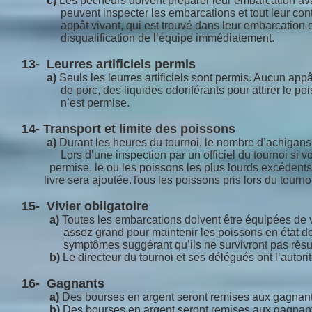
c)
Les pêcheurs doivent préparer leur embarcation avan
peuvent inspecter les embarcations et tout leur contenu
appât vivant, qui est trouvé dans leur embarcation ou v
disqualification de l’équipe immédiatement.
13- Leurres artificiels permis
a)
Seuls les leurres artificiels sont permis. Aucun app
de porc, des liquides odoriférants pour attirer le pois
n’est permise.
14- Transport et limite des poissons
a)
Durant les heures du tournoi, le nombre d’achigans o
Lors d’une inspection par un officiel du tournoi si v
permise, le ou les poissons les plus lourds excédent
livre sera ajoutée.Tous les poissons pris lors du tournoi 
15- Vivier obligatoire
a)
Toutes les embarcations doivent être équipées de vi
assez grand pour maintenir les poissons en état de rem
symptômes suggérant qu’ils ne survivront pas résultera
b)
Le directeur du tournoi et ses délégués ont l’autorit
16- Gagnants
a)
Des bourses en argent seront remises aux gagnants 
b)
Des bourses en argent seront remises aux gagnant