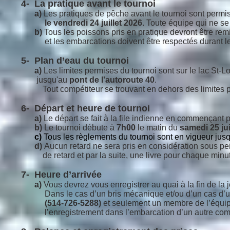
4- La pratique avant le tournoi
a)
Les pratiques de pêche avant le tournoi sont permi
le vendredi 24 juillet 2026
. Toute équipe qui ne s
b)
Tous les poissons pris en pratique devront être rem
et les embarcations doivent être respectés durant les p
5- Plan d’eau du tournoi
a)
Les limites permises du tournoi sont sur le lac St-Lo
jusqu'au
pont de l'autoroute 40
.
Tout compétiteur se
trouvant en dehors des limites 
6- Départ et heure de tournoi
a)
Le départ se fait à la file indienne en commençant p
b)
Le tournoi débute à
7h00
le matin du
samedi 25 jui
c)
Tous les règlements du tournoi sont en vigueur jusqu
d)
Aucun retard ne sera pris en considération sous pe
de retard et par
la suite, une livre pour chaque min
7- Heure d’arrivée
a)
Vous devrez vous enregistrer au quai à la fin de la
Dans le cas d’un
bris mécanique et/ou d’un cas d’ur
(514-726-5288)
et seulement un
membre de l’équipe
l’enregistrement
dans
l’embarcation d’un autre com